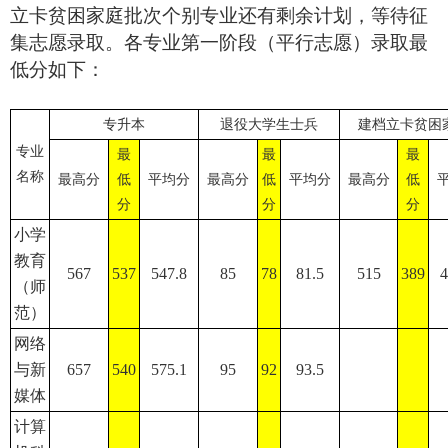
立卡贫困家庭批次个别专业还有剩余计划，等待征
集志愿录取。各专业第一阶段
（平行志愿）
录取最
低分如下：
专升本
退役大学生士兵
建档立卡贫困
专业
最
最
最
名称
最高分
低
平均分
最高分
低
平均分
最高分
低
分
分
分
小学
教育
567
537
547.8
85
78
81.5
515
389
4
（师
范）
网络
与新
657
540
575.1
95
92
93.5
媒体
计算