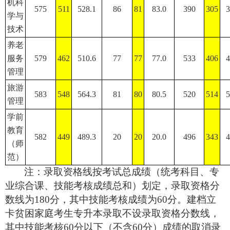
机科
575
511
528.1
86
81
83.0
390
305
3
学与
技术
养老
服务
579
462
510.6
77
77
77.0
533
406
4
管理
旅游
583
548
564.3
81
80
80.5
520
514
5
管理
学前
教育
582
449
489.3
20
20
20.0
496
343
4
（师
范）
注：
录取资格线
按考试总成绩（统考科目、专
业综合课、技能考核成绩总和）划定，录取资格分
数线为
180分，其中技能考核成绩为60分。建档立
卡贫困家庭考生专升本录取不设录取资格分数线，
其中技能考核60分以下（不含60分）成绩的取消录